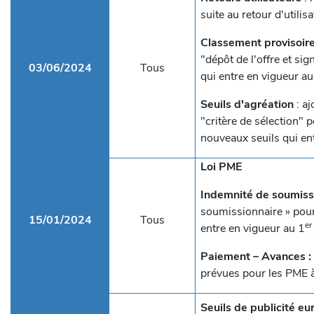
suite au retour d'utili
Classement provisoire
"dépôt de l'offre et si
03/06/2024
Tous
qui entre en vigueur au
Seuils d'agréation
: aj
"critère de sélection" 
nouveaux seuils qui en
Loi PME
Indemnité de soumissi
soumissionnaire » pour
15/01/2024
Tous
er
entre en vigueur au 1
Paiement – Avances :
prévues pour les PME à
Seuils de publicité e