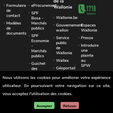
de la
Formulaire
eProcurement
Wallonie
de
SPF
contact
Wallonie.be
Bosa -
Modèles
Marchés
Gouvernement
Espaces
de
publics
wallon
Wallonie
documents
SPF
Service
Presse
Economie
public
Introduire
-
de
une
Marchés
Wallonie
plainte
publics
Wallex
au
Guichet
SPW
Géoportail
des
Signaler
pouvoirs
Jobs
Nous utilisons les cookies pour améliorer votre expérience
une
locaux
irrégularité
utilisateur. En poursuivant votre navigation sur ce site,
Union
des
vous acceptez l'utilisation des cookies.
villes
et
communes
Accepter
Refuser
de