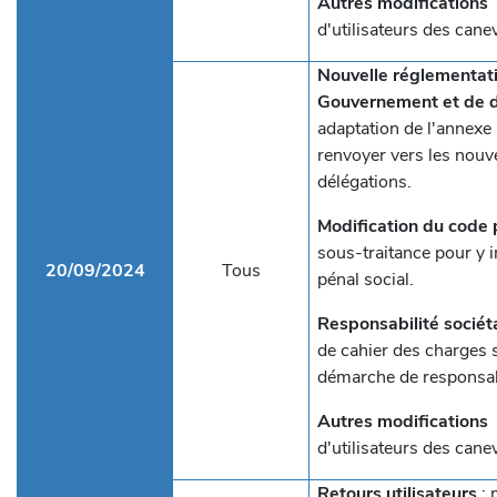
Autres modifications
d'utilisateurs des cane
Nouvelle réglementat
Gouvernement et de d
adaptation de l'annexe
renvoyer vers les nou
délégations.
Modification du code p
sous-traitance pour y 
20/09/2024
Tous
pénal social.
Responsabilité sociét
de cahier des charges
démarche de responsabi
Autres modifications
d'utilisateurs des cane
Retours utilisateurs
: 