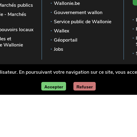
Wallonie.be
Marchés publics
Gouvernement wallon
e - Marchés
Service public de Wallonie
pouvoirs locaux
Wallex
les et
Géoportail
 Wallonie
Jobs
lisateur. En poursuivant votre navigation sur ce site, vous accep
ublics en
Mentions légales
Vie pri
Accepter
Refuser