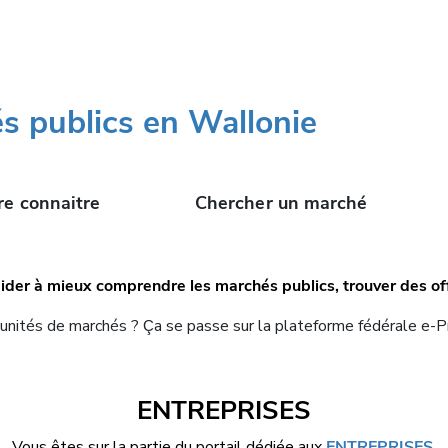
s publics en Wallonie
re connaitre
Chercher un marché
aider à mieux comprendre les marchés publics, trouver des off
tunités de marchés ?
a se passe sur la plateforme fédérale e-
Ç
ENTREPRISES
Vous êtes sur la partie du portail dédiée aux
ENTREPRISES.