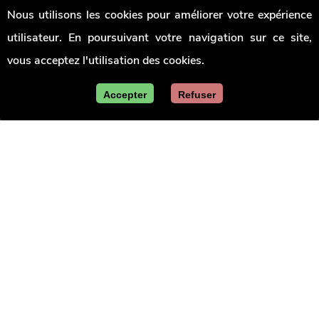
Signaler
pouvoirs
Jobs
Nous utilisons les cookies pour améliorer votre expérience
une
locaux
irrégularité
utilisateur. En poursuivant votre navigation sur ce site,
Union
des
vous acceptez l'utilisation des cookies.
villes
et
communes
Accepter
Refuser
de
Wallonie
Le site officiel de la Wallonie - Les marchés publics
en Wallonie
Mentions légales