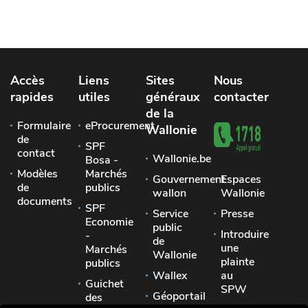
Accès
Liens
Sites
Nous
rapides
utiles
généraux
contacter
de la
Formulaire
eProcurement
Wallonie
de
SPF
contact
Wallonie.be
Bosa -
Modèles
Marchés
Gouvernement
Espaces
de
publics
wallon
Wallonie
documents
SPF
Service
Presse
Economie
public
Introduire
-
de
une
Marchés
Wallonie
plainte
publics
Wallex
au
Guichet
SPW
Géoportail
des