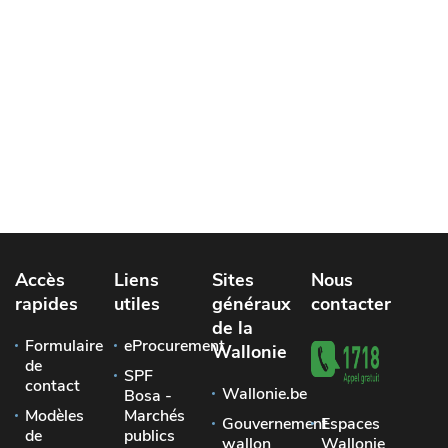
Accès
Liens
Sites
Nous
rapides
utiles
généraux
contacter
de la
Formulaire
eProcurement
Wallonie
de
SPF
contact
Wallonie.be
Bosa -
Modèles
Marchés
Gouvernement
Espaces
de
publics
wallon
Wallonie