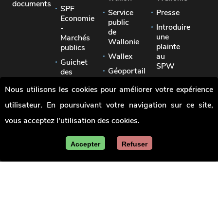
documents
SPF
Service
Presse
Economie
public
Introduire
-
de
une
Marchés
Wallonie
plainte
publics
Wallex
au
Guichet
SPW
Géoportail
des
Signaler
pouvoirs
Jobs
Nous utilisons les cookies pour améliorer votre expérience
une
locaux
irrégularité
utilisateur. En poursuivant votre navigation sur ce site,
Union
des
vous acceptez l'utilisation des cookies.
villes
et
communes
Accepter
Refuser
de
Wallonie