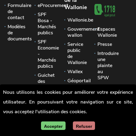
de la
Formulaire
eProcurement
Wallonie
de
SPF
contact
Wallonie.be
Bosa -
Modèles
Marchés
Gouvernement
Espaces
de
publics
wallon
Wallonie
documents
SPF
Service
Presse
Economie
public
Introduire
-
de
une
Marchés
Wallonie
plainte
publics
Wallex
au
Guichet
SPW
Géoportail
des
Signaler
pouvoirs
Jobs
Nous utilisons les cookies pour améliorer votre expérience
une
locaux
irrégularité
utilisateur. En poursuivant votre navigation sur ce site,
Union
des
vous acceptez l'utilisation des cookies.
villes
et
communes
Accepter
Refuser
de