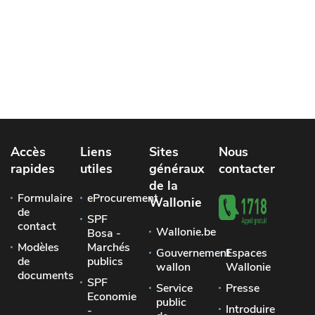
Accès
Liens
Sites
Nous
rapides
utiles
généraux
contacter
de la
Formulaire
eProcurement
Wallonie
de
SPF
contact
Wallonie.be
Bosa -
Modèles
Marchés
Gouvernement
Espaces
de
publics
wallon
Wallonie
documents
SPF
Service
Presse
Economie
public
Introduire
-