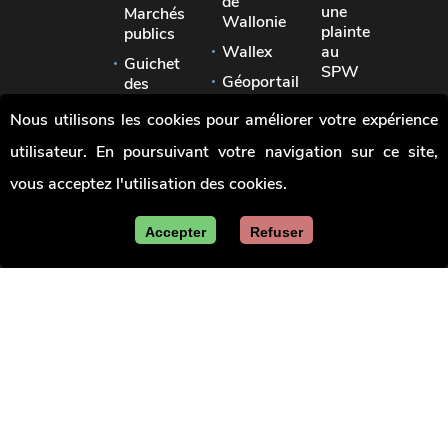
de
une
Marchés
Wallonie
plainte
publics
Wallex
au
Guichet
SPW
Géoportail
des
Signaler
pouvoirs
Jobs
Nous utilisons les cookies pour améliorer votre expérience
une
locaux
irrégularité
utilisateur. En poursuivant votre navigation sur ce site,
Union
des
vous acceptez l'utilisation des cookies.
villes
et
communes
Accepter
Refuser
de
Wallonie
Le site officiel de la Wallonie - Les marchés publics