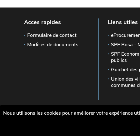
Accès rapides
Liens utiles
Formulaire de contact
eProcuremen
Modèles de documents
SPF Bosa - 
SPF Economi
publics
Guichet des 
Union des vil
communes de
Nous utilisons les cookies pour améliorer votre expérience uti
Le site officiel de la Wallonie - Les marchés p
Wallonie