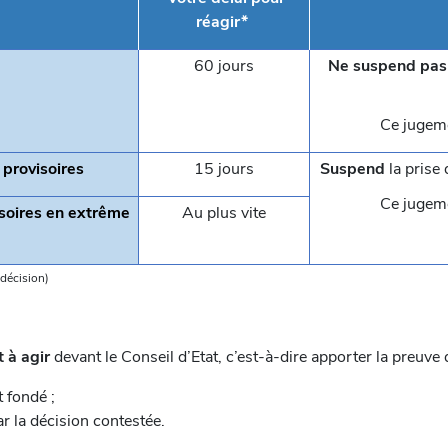
réagir*
60 jours
Ne suspend pas
Ce jugeme
provisoires
15 jours
Suspend
la prise 
Ce jugeme
soires en extrême
Au plus vite
 décision)
t à agir
devant le Conseil d’Etat, c’est-à-dire apporter la preuv
t fondé ;
r la décision contestée.