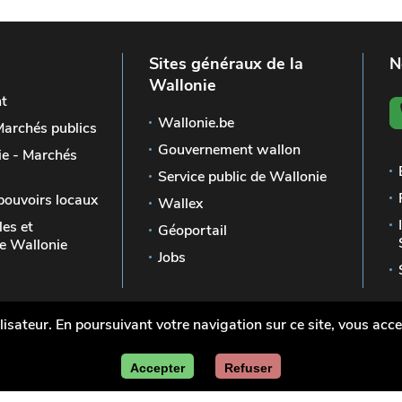
Sites généraux de la
N
Wallonie
t
Wallonie.be
Marchés publics
Gouvernement wallon
e - Marchés
Service public de Wallonie
pouvoirs locaux
Wallex
les et
Géoportail
 Wallonie
Jobs
lisateur. En poursuivant votre navigation sur ce site, vous accep
ublics en
Mentions légales
Vie pri
Accepter
Refuser