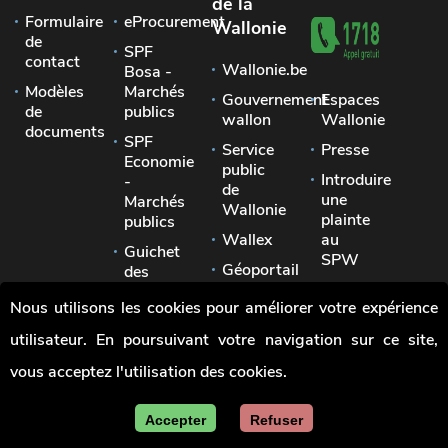
de la
Formulaire
eProcurement
Wallonie
de
SPF
contact
Wallonie.be
Bosa -
Modèles
Marchés
Gouvernement
Espaces
de
publics
wallon
Wallonie
documents
SPF
Service
Presse
Economie
public
Introduire
-
de
une
Marchés
Wallonie
plainte
publics
Wallex
au
Guichet
SPW
Géoportail
des
Signaler
pouvoirs
Jobs
Nous utilisons les cookies pour améliorer votre expérience
une
locaux
irrégularité
utilisateur. En poursuivant votre navigation sur ce site,
Union
des
vous acceptez l'utilisation des cookies.
villes
et
communes
Accepter
Refuser
de