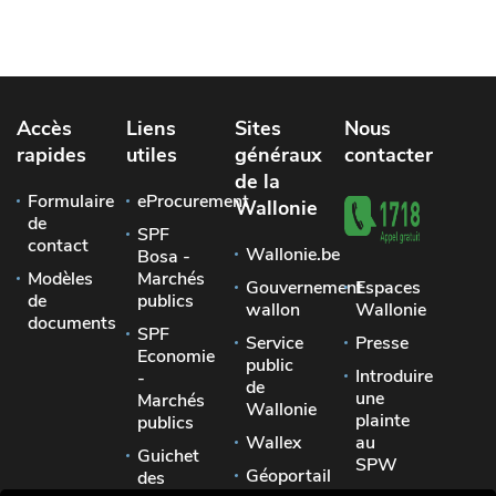
Accès
Liens
Sites
Nous
rapides
utiles
généraux
contacter
de la
Formulaire
eProcurement
Wallonie
de
SPF
contact
Wallonie.be
Bosa -
Modèles
Marchés
Gouvernement
Espaces
de
publics
wallon
Wallonie
documents
SPF
Service
Presse
Economie
public
Introduire
-
de
une
Marchés
Wallonie
plainte
publics
Wallex
au
Guichet
SPW
Géoportail
des