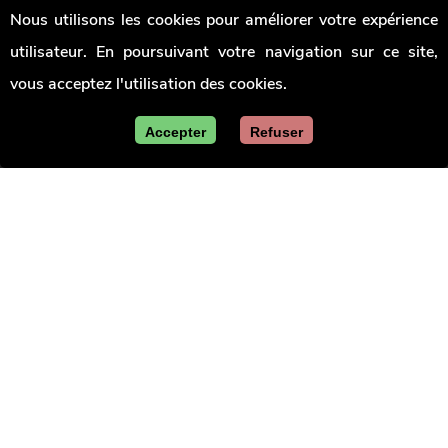
Signaler
pouvoirs
Jobs
Nous utilisons les cookies pour améliorer votre expérience
une
locaux
irrégularité
utilisateur. En poursuivant votre navigation sur ce site,
Union
des
vous acceptez l'utilisation des cookies.
villes
et
communes
Accepter
Refuser
de
Wallonie
Le site officiel de la Wallonie - Les marchés publics
en Wallonie
Mentions légales