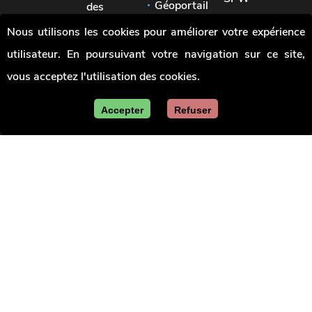
Géoportail
des
Signaler
pouvoirs
Jobs
Nous utilisons les cookies pour améliorer votre expérience
une
locaux
irrégularité
utilisateur. En poursuivant votre navigation sur ce site,
Union
des
vous acceptez l'utilisation des cookies.
villes
et
communes
Accepter
Refuser
de
Wallonie
Le site officiel de la Wallonie - Les marchés publics
en Wallonie