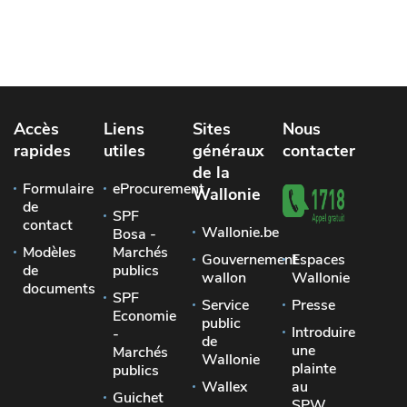
Accès
Liens
Sites
Nous
rapides
utiles
généraux
contacter
de la
Formulaire
eProcurement
Wallonie
de
SPF
contact
Wallonie.be
Bosa -
Modèles
Marchés
Gouvernement
Espaces
de
publics
wallon
Wallonie
documents
SPF
Service
Presse
Economie
public
Introduire
-
de
une
Marchés
Wallonie
plainte
publics
Wallex
au
Guichet
SPW