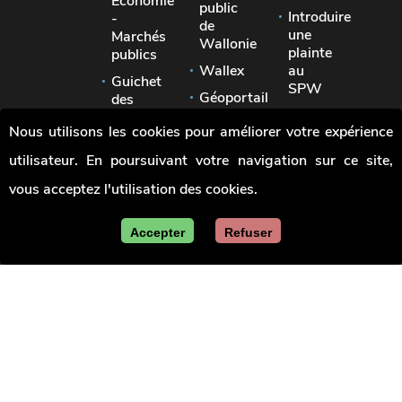
Economie
public
Introduire
-
de
une
Marchés
Wallonie
plainte
publics
Wallex
au
Guichet
SPW
Géoportail
des
Signaler
pouvoirs
Jobs
Nous utilisons les cookies pour améliorer votre expérience
une
locaux
irrégularité
utilisateur. En poursuivant votre navigation sur ce site,
Union
des
vous acceptez l'utilisation des cookies.
villes
et
communes
Accepter
Refuser
de
Wallonie