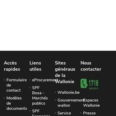
Accès
Liens
Sites
Nous
rapides
utiles
généraux
contacter
de la
Formulaire
eProcurement
Wallonie
de
SPF
contact
Wallonie.be
Bosa -
Modèles
Marchés
Gouvernement
Espaces
de
publics
wallon
Wallonie
documents
SPF
Service
Presse