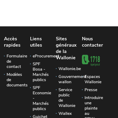
Accès
Liens
Sites
Nous
rapides
utiles
généraux
contacter
de la
Formulaire
eProcurement
Wallonie
de
SPF
contact
Wallonie.be
Bosa -
Modèles
Marchés
Gouvernement
Espaces
de
publics
wallon
Wallonie
documents
SPF
Service
Presse
Economie
public
Introduire
-
de
une
Marchés
Wallonie
plainte
publics
Wallex
au
Guichet