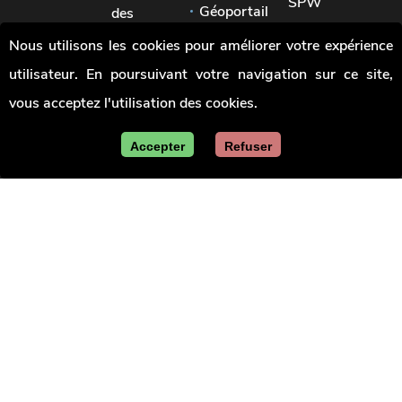
SPW
Géoportail
des
Signaler
pouvoirs
Jobs
Nous utilisons les cookies pour améliorer votre expérience
une
locaux
irrégularité
utilisateur. En poursuivant votre navigation sur ce site,
Union
des
vous acceptez l'utilisation des cookies.
villes
et
communes
Accepter
Refuser
de
Wallonie
Le site officiel de la Wallonie - Les marchés publics
en Wallonie