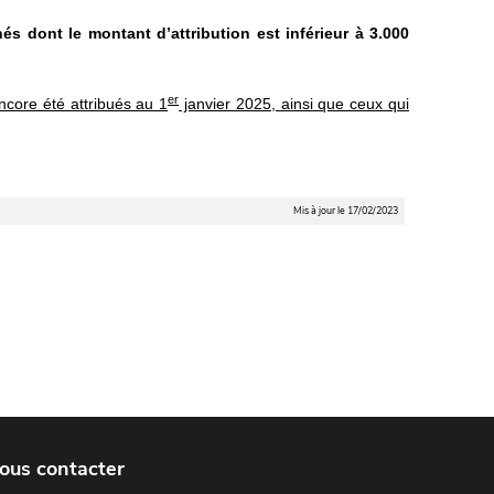
s dont le montant d’attribution est inférieur à 3.000
er
ncore été attribués au 1
janvier 2025, ainsi que ceux qui
Mis à jour le 17/02/2023
ous contacter