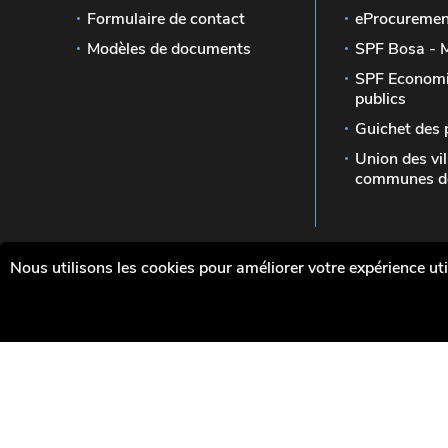
Formulaire de contact
eProcuremen
Modèles de documents
SPF Bosa - 
SPF Economi
publics
Guichet des 
Union des vil
communes de
Nous utilisons les cookies pour améliorer votre expérience uti
Le site officiel de la Wallonie - Les marchés p
Wallonie