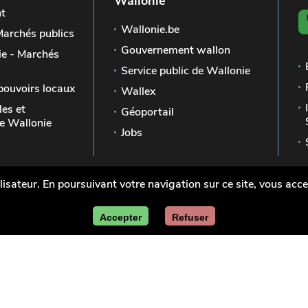
Wallonie
t
Wallonie.be
Marchés publics
Gouvernement wallon
e - Marchés
Service public de Wallonie
pouvoirs locaux
Wallex
les et
Géoportail
 Wallonie
Jobs
lisateur. En poursuivant votre navigation sur ce site, vous accep
ublics en
Mentions légales
Vie pri
Accepter
Refuser