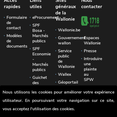
Accès
Liens
Sites
Nous
rapides
utiles
généraux
contacter
de la
Formulaire
eProcurement
Wallonie
de
SPF
contact
Wallonie.be
Bosa -
Modèles
Marchés
Gouvernement
Espaces
de
publics
wallon
Wallonie
documents
SPF
Service
Presse
Economie
public
Introduire
-
de
une
Marchés
Wallonie
plainte
publics
Wallex
au
Guichet
SPW
Géoportail
des
Signaler
pouvoirs
Jobs
Nous utilisons les cookies pour améliorer votre expérience
une
locaux
irrégularité
utilisateur. En poursuivant votre navigation sur ce site,
Union
des
vous acceptez l'utilisation des cookies.
villes
et