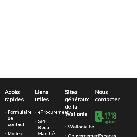
Accès
Liens
Sites
Nous
rapides
utiles
généraux
contacter
de la
Formulaire
eProcurement
Wallonie
de
SPF
contact
Wallonie.be
Bosa -
Modèles
Marchés
Gouvernement
Espaces