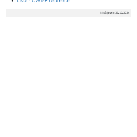
Liste - CWMP restreinte
Mis à jour le 23/10/2024