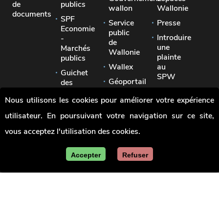
de
publics
wallon
Wallonie
documents
SPF
Service
Presse
Economie
public
Introduire
-
de
une
Marchés
Wallonie
plainte
publics
Wallex
au
Guichet
SPW
Géoportail
des
Signaler
pouvoirs
Jobs
Nous utilisons les cookies pour améliorer votre expérience
une
locaux
irrégularité
utilisateur. En poursuivant votre navigation sur ce site,
Union
des
vous acceptez l'utilisation des cookies.
villes
et
communes
Accepter
Refuser
de
Wallonie