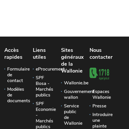
Accès
Liens
Sites
Nous
rapides
utiles
généraux
contacter
de la
Formulaire
eProcurement
Wallonie
de
SPF
contact
Wallonie.be
Bosa -
Modèles
Marchés
Gouvernement
Espaces
de
publics
wallon
Wallonie
documents
SPF
Service
Presse
Economie
public
Introduire
-
de
une
Marchés
Wallonie
plainte
publics