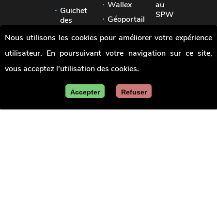
Wallex
au
Guichet
SPW
Géoportail
des
Signaler
pouvoirs
Jobs
Nous utilisons les cookies pour améliorer votre expérience
une
locaux
irrégularité
utilisateur. En poursuivant votre navigation sur ce site,
Union
des
vous acceptez l'utilisation des cookies.
villes
et
communes
Accepter
Refuser
de
Wallonie
Le site officiel de la Wallonie - Les marchés publics
en Wallonie