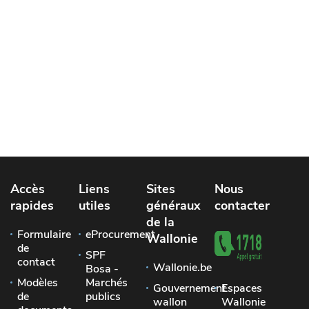
Accès
Liens
Sites
Nous
rapides
utiles
généraux
contacter
de la
Formulaire
eProcurement
Wallonie
de
SPF
contact
Wallonie.be
Bosa -
Modèles
Marchés
Gouvernement
Espaces
de
publics
wallon
Wallonie