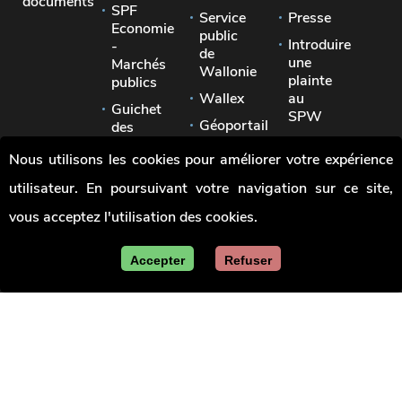
documents
SPF
Service
Presse
Economie
public
Introduire
-
de
une
Marchés
Wallonie
plainte
publics
Wallex
au
Guichet
SPW
Géoportail
des
Signaler
pouvoirs
Jobs
Nous utilisons les cookies pour améliorer votre expérience
une
locaux
irrégularité
utilisateur. En poursuivant votre navigation sur ce site,
Union
des
vous acceptez l'utilisation des cookies.
villes
et
communes
Accepter
Refuser
de
Wallonie